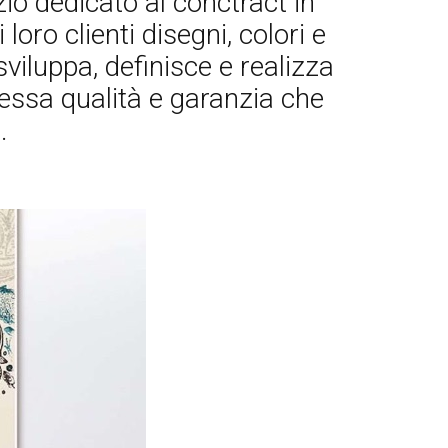
 dedicato al conctract in
oro clienti disegni, colori e
viluppa, definisce e realizza
stessa qualità e garanzia che
.