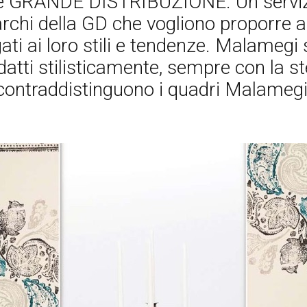
e GRANDE DISTRIBUZIONE. Un servizio
chi della GD che vogliono proporre ai l
ti ai loro stili e tendenze. Malamegi s
adatti stilisticamente, sempre con la 
contraddistinguono i quadri Malamegi